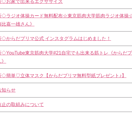
新◇お家で出来るエクササイズ
新◇ラジオ体操カード無料配布☆東京筋肉大学筋肉ラジオ体操
修比嘉一雄さん》
新◇からだプリマ公式 インスタグラムはじめました！
◇YouTube東京筋肉大学#21自宅でも出来る筋トレ《からだ
ん》
新◇簡単♡立体マスク【からだプリマ無料型紙プレゼント♪】
お知らせ
防止の取組みについて